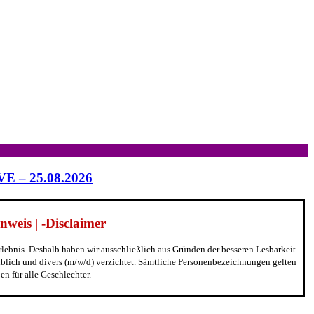
IVE – 25.08.2026
weis | -Disclaimer
erlebnis. Deshalb haben wir ausschließlich aus Gründen der besseren Lesbarkeit
blich und divers (m/w/d) verzichtet. Sämtliche Personenbezeichnungen gelten
n für alle Geschlechter.