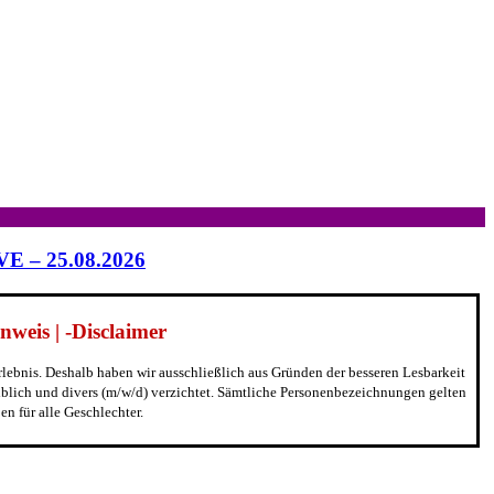
IVE – 25.08.2026
weis | -Disclaimer
erlebnis. Deshalb haben wir ausschließlich aus Gründen der besseren Lesbarkeit
blich und divers (m/w/d) verzichtet. Sämtliche Personenbezeichnungen gelten
n für alle Geschlechter.