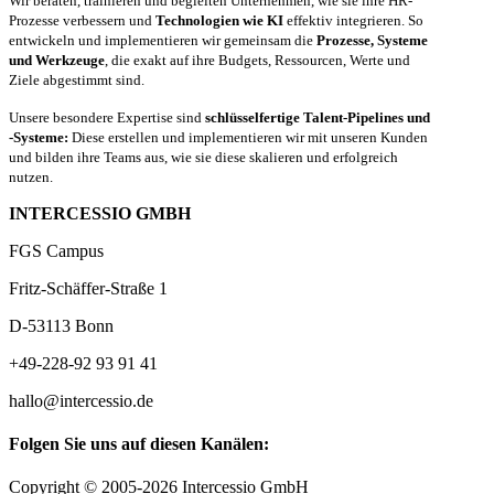
Wir beraten, trainieren und begleiten Unternehmen, wie sie ihre HR-
Prozesse verbessern und
Technologien wie KI
effektiv integrieren. So
entwickeln und implementieren wir gemeinsam die
Prozesse, Systeme
und Werkzeuge
, die exakt auf ihre Budgets, Ressourcen, Werte und
Ziele abgestimmt sind.
Unsere besondere Expertise sind
schlüsselfertige Talent-Pipelines und
-Systeme:
Diese erstellen und implementieren wir mit unseren Kunden
und bilden ihre Teams aus, wie sie diese skalieren und erfolgreich
nutzen.
INTERCESSIO GMBH
FGS Campus
Fritz-Schäffer-Straße 1
D-53113 Bonn
+49-228-92 93 91 41
hallo@intercessio.de
Folgen Sie uns auf diesen Kanälen:
Copyright © 2005-2026 Intercessio GmbH