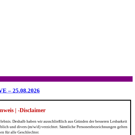
IVE – 25.08.2026
weis | -Disclaimer
erlebnis. Deshalb haben wir ausschließlich aus Gründen der besseren Lesbarkeit
blich und divers (m/w/d) verzichtet. Sämtliche Personenbezeichnungen gelten
n für alle Geschlechter.