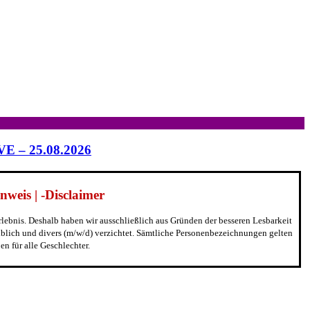
IVE – 25.08.2026
weis | -Disclaimer
erlebnis. Deshalb haben wir ausschließlich aus Gründen der besseren Lesbarkeit
blich und divers (m/w/d) verzichtet. Sämtliche Personenbezeichnungen gelten
n für alle Geschlechter.