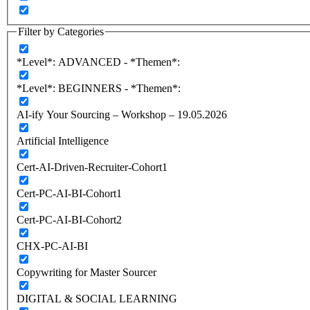
Filter by Categories
*Level*: ADVANCED - *Themen*:
*Level*: BEGINNERS - *Themen*:
AI-ify Your Sourcing – Workshop – 19.05.2026
Artificial Intelligence
Cert-AI-Driven-Recruiter-Cohort1
Cert-PC-AI-BI-Cohort1
Cert-PC-AI-BI-Cohort2
CHX-PC-AI-BI
Copywriting for Master Sourcer
DIGITAL & SOCIAL LEARNING