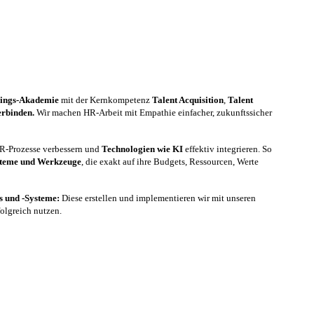
nings-Akademie
mit der Kernkompetenz
Talent Acquisition
,
Talent
erbinden.
Wir machen HR-Arbeit mit Empathie einfacher, zukunftssicher
 HR-Prozesse verbessern und
Technologien wie KI
effektiv integrieren. So
steme und Werkzeuge
, die exakt auf ihre Budgets, Ressourcen, Werte
es und -Systeme:
Diese erstellen und implementieren wir mit unseren
folgreich nutzen.