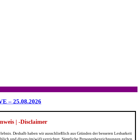
IVE – 25.08.2026
weis | -Disclaimer
erlebnis. Deshalb haben wir ausschließlich aus Gründen der besseren Lesbarkeit
blich und divers (m/w/d) verzichtet. Sämtliche Personenbezeichnungen gelten