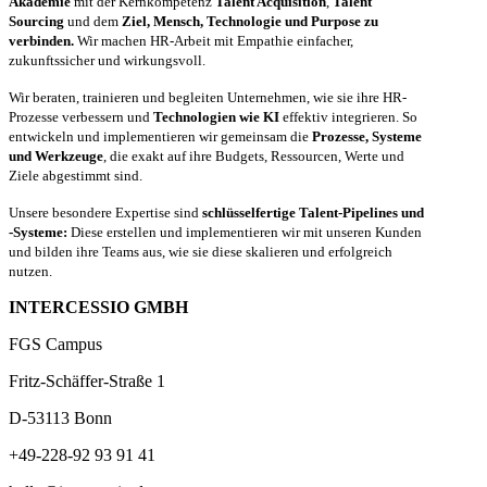
Akademie
mit der Kernkompetenz
Talent Acquisition
,
Talent
Sourcing
und dem
Ziel, Mensch, Technologie und Purpose zu
verbinden.
Wir machen HR-Arbeit mit Empathie einfacher,
zukunftssicher und wirkungsvoll.
Wir beraten, trainieren und begleiten Unternehmen, wie sie ihre HR-
Prozesse verbessern und
Technologien wie KI
effektiv integrieren. So
entwickeln und implementieren wir gemeinsam die
Prozesse, Systeme
und Werkzeuge
, die exakt auf ihre Budgets, Ressourcen, Werte und
Ziele abgestimmt sind.
Unsere besondere Expertise sind
schlüsselfertige Talent-Pipelines und
-Systeme:
Diese erstellen und implementieren wir mit unseren Kunden
und bilden ihre Teams aus, wie sie diese skalieren und erfolgreich
nutzen.
INTERCESSIO GMBH
FGS Campus
Fritz-Schäffer-Straße 1
D-53113 Bonn
+49-228-92 93 91 41