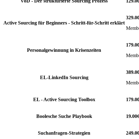
VoD - Der strukturierte Sourcing Prozess
129.0
329.0
Active Sourcing für Beginners - Schritt-für-Schritt erklärt
Member
179.0
Personalgewinnung in Krisenzeiten
Member
389.0
EL-LinkedIn Sourcing
Member
EL - Active Sourcing Toolbox
179.0
Boolesche Suche Playbook
19.00
Suchanfragen-Strategien
249.0