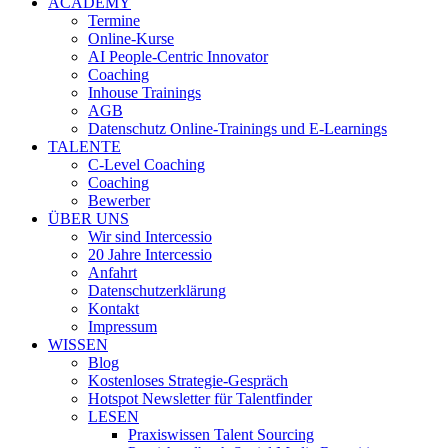
ACADEMY
Termine
Online-Kurse
AI People-Centric Innovator
Coaching
Inhouse Trainings
AGB
Datenschutz Online-Trainings und E-Learnings
TALENTE
C-Level Coaching
Coaching
Bewerber
ÜBER UNS
Wir sind Intercessio
20 Jahre Intercessio
Anfahrt
Datenschutzerklärung
Kontakt
Impressum
WISSEN
Blog
Kostenloses Strategie-Gespräch
Hotspot Newsletter für Talentfinder
LESEN
Praxiswissen Talent Sourcing