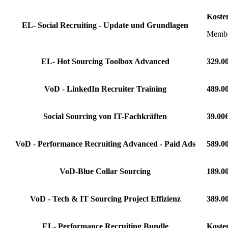
Koste
EL- Social Recruiting - Update und Grundlagen
Member
EL- Hot Sourcing Toolbox Advanced
329.0
VoD - LinkedIn Recruiter Training
489.0
Social Sourcing von IT-Fachkräften
39.00
VoD - Performance Recruiting Advanced - Paid Ads
589.0
VoD-Blue Collar Sourcing
189.0
VoD - Tech & IT Sourcing Project Effizienz
389.0
EL- Performance Recruiting Bundle
Koste