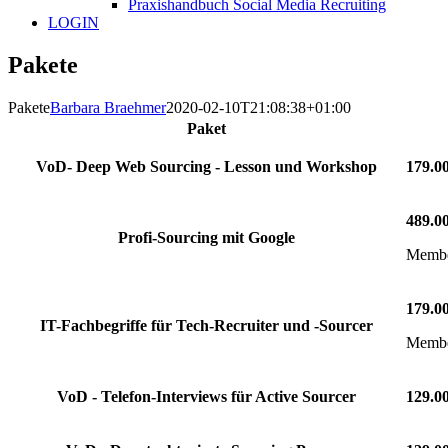
Praxishandbuch Social Media Recruiting
LOGIN
Pakete
Pakete
Barbara Braehmer
2020-02-10T21:08:38+01:00
Paket
VoD- Deep Web Sourcing - Lesson und Workshop
179.0
489.0
Profi-Sourcing mit Google
Member
179.0
IT-Fachbegriffe für Tech-Recruiter und -Sourcer
Member
VoD - Telefon-Interviews für Active Sourcer
129.0