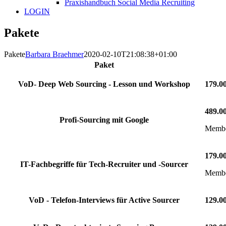
Praxishandbuch Social Media Recruiting
LOGIN
Pakete
Pakete
Barbara Braehmer
2020-02-10T21:08:38+01:00
Paket
VoD- Deep Web Sourcing - Lesson und Workshop
179.0
489.0
Profi-Sourcing mit Google
Member
179.0
IT-Fachbegriffe für Tech-Recruiter und -Sourcer
Member
VoD - Telefon-Interviews für Active Sourcer
129.0