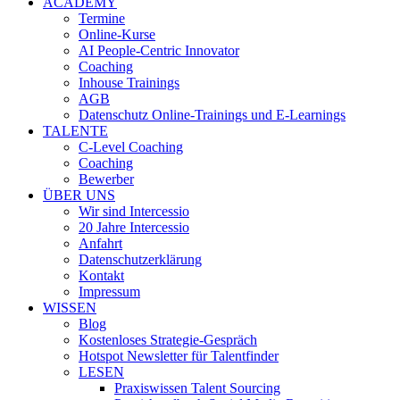
ACADEMY
Termine
Online-Kurse
AI People-Centric Innovator
Coaching
Inhouse Trainings
AGB
Datenschutz Online-Trainings und E-Learnings
TALENTE
C-Level Coaching
Coaching
Bewerber
ÜBER UNS
Wir sind Intercessio
20 Jahre Intercessio
Anfahrt
Datenschutzerklärung
Kontakt
Impressum
WISSEN
Blog
Kostenloses Strategie-Gespräch
Hotspot Newsletter für Talentfinder
LESEN
Praxiswissen Talent Sourcing