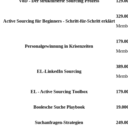
VoD - Der strukturierte Sourcing Prozess
129.0
329.0
Active Sourcing für Beginners - Schritt-für-Schritt erklärt
Member
179.0
Personalgewinnung in Krisenzeiten
Member
389.0
EL-LinkedIn Sourcing
Member
EL - Active Sourcing Toolbox
179.0
Boolesche Suche Playbook
19.00
Suchanfragen-Strategien
249.0