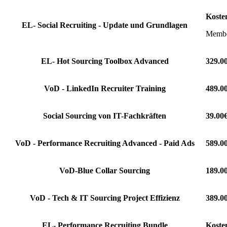
Koste
EL- Social Recruiting - Update und Grundlagen
Member
EL- Hot Sourcing Toolbox Advanced
329.0
VoD - LinkedIn Recruiter Training
489.0
Social Sourcing von IT-Fachkräften
39.00
VoD - Performance Recruiting Advanced - Paid Ads
589.0
VoD-Blue Collar Sourcing
189.0
VoD - Tech & IT Sourcing Project Effizienz
389.0
EL- Performance Recruiting Bundle
Koste