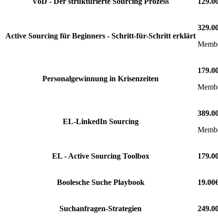
VoD - Der strukturierte Sourcing Prozess
129.0
329.0
Active Sourcing für Beginners - Schritt-für-Schritt erklärt
Member
179.0
Personalgewinnung in Krisenzeiten
Member
389.0
EL-LinkedIn Sourcing
Member
EL - Active Sourcing Toolbox
179.0
Boolesche Suche Playbook
19.00
Suchanfragen-Strategien
249.0