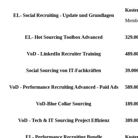
Koste
EL- Social Recruiting - Update und Grundlagen
Member
EL- Hot Sourcing Toolbox Advanced
329.0
VoD - LinkedIn Recruiter Training
489.0
Social Sourcing von IT-Fachkräften
39.00
VoD - Performance Recruiting Advanced - Paid Ads
589.0
VoD-Blue Collar Sourcing
189.0
VoD - Tech & IT Sourcing Project Effizienz
389.0
EL- Performance Recruiting Bundle
Koste