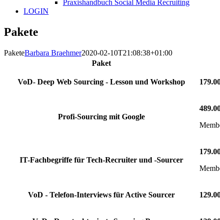
Praxishandbuch Social Media Recruiting
LOGIN
Pakete
Pakete
Barbara Braehmer
2020-02-10T21:08:38+01:00
Paket
VoD- Deep Web Sourcing - Lesson und Workshop
179.0
489.0
Profi-Sourcing mit Google
Member
179.0
IT-Fachbegriffe für Tech-Recruiter und -Sourcer
Member
VoD - Telefon-Interviews für Active Sourcer
129.0