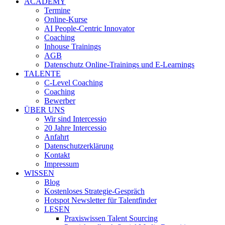
ACADEMY
Termine
Online-Kurse
AI People-Centric Innovator
Coaching
Inhouse Trainings
AGB
Datenschutz Online-Trainings und E-Learnings
TALENTE
C-Level Coaching
Coaching
Bewerber
ÜBER UNS
Wir sind Intercessio
20 Jahre Intercessio
Anfahrt
Datenschutzerklärung
Kontakt
Impressum
WISSEN
Blog
Kostenloses Strategie-Gespräch
Hotspot Newsletter für Talentfinder
LESEN
Praxiswissen Talent Sourcing