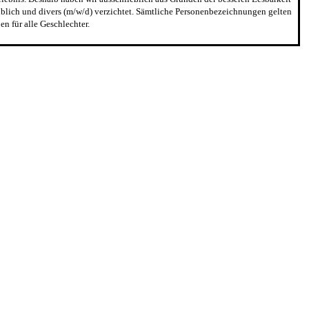
blich und divers (m/w/d) verzichtet. Sämtliche Personenbezeichnungen gelten
n für alle Geschlechter.