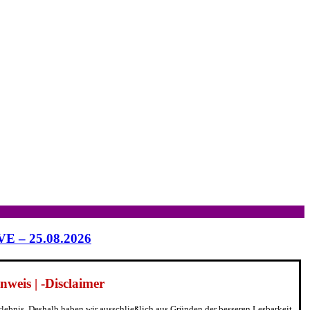
IVE – 25.08.2026
weis | -Disclaimer
erlebnis. Deshalb haben wir ausschließlich aus Gründen der besseren Lesbarkeit