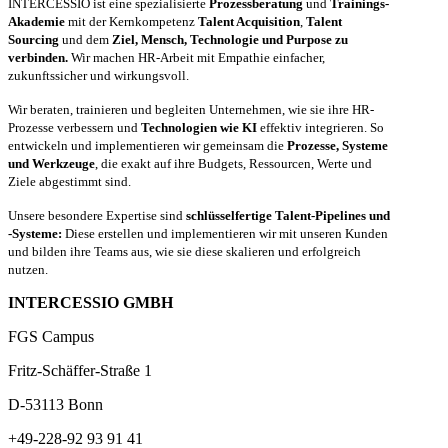
INTERCESSIO ist eine spezialisierte
Prozessberatung
und
Trainings-
Akademie
mit der Kernkompetenz
Talent Acquisition
,
Talent
Sourcing
und dem
Ziel, Mensch, Technologie und Purpose zu
verbinden.
Wir machen HR-Arbeit mit Empathie einfacher,
zukunftssicher und wirkungsvoll.
Wir beraten, trainieren und begleiten Unternehmen, wie sie ihre HR-
Prozesse verbessern und
Technologien wie KI
effektiv integrieren. So
entwickeln und implementieren wir gemeinsam die
Prozesse, Systeme
und Werkzeuge
, die exakt auf ihre Budgets, Ressourcen, Werte und
Ziele abgestimmt sind.
Unsere besondere Expertise sind
schlüsselfertige Talent-Pipelines und
-Systeme:
Diese erstellen und implementieren wir mit unseren Kunden
und bilden ihre Teams aus, wie sie diese skalieren und erfolgreich
nutzen.
INTERCESSIO GMBH
FGS Campus
Fritz-Schäffer-Straße 1
D-53113 Bonn
+49-228-92 93 91 41