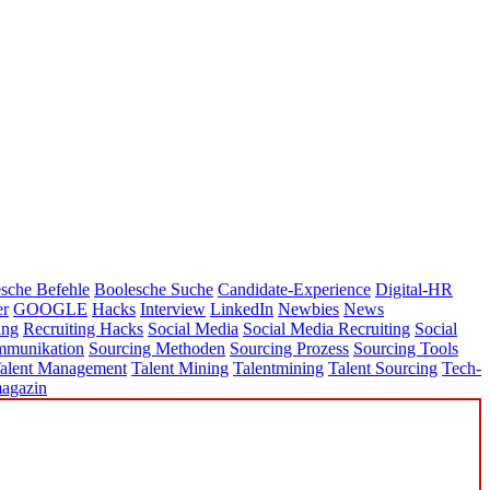
sche Befehle
Boolesche Suche
Candidate-Experience
Digital-HR
er
GOOGLE
Hacks
Interview
LinkedIn
Newbies
News
ing
Recruiting Hacks
Social Media
Social Media Recruiting
Social
mmunikation
Sourcing Methoden
Sourcing Prozess
Sourcing Tools
alent Management
Talent Mining
Talentmining
Talent Sourcing
Tech-
agazin