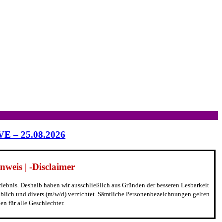
IVE – 25.08.2026
weis | -Disclaimer
erlebnis. Deshalb haben wir ausschließlich aus Gründen der besseren Lesbarkeit
blich und divers (m/w/d) verzichtet. Sämtliche Personenbezeichnungen gelten
n für alle Geschlechter.