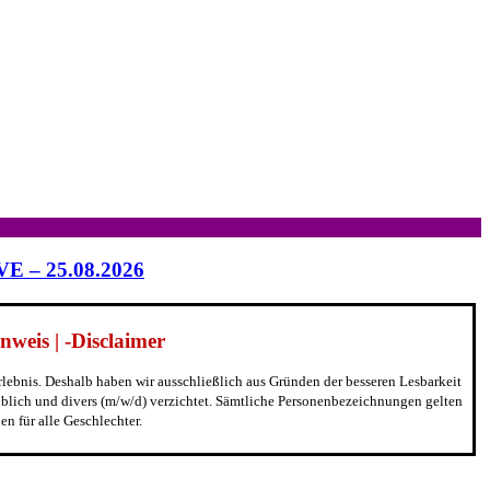
IVE – 25.08.2026
weis | -Disclaimer
erlebnis. Deshalb haben wir ausschließlich aus Gründen der besseren Lesbarkeit
blich und divers (m/w/d) verzichtet. Sämtliche Personenbezeichnungen gelten
n für alle Geschlechter.