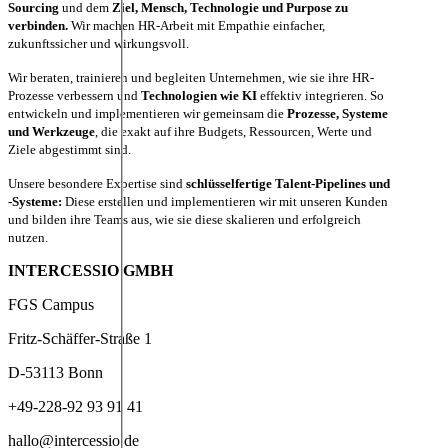
Sourcing
und dem
Ziel, Mensch, Technologie und Purpose zu
verbinden.
Wir machen HR-Arbeit mit Empathie einfacher,
zukunftssicher und wirkungsvoll.
Wir beraten, trainieren und begleiten Unternehmen, wie sie ihre HR-
Prozesse verbessern und
Technologien wie KI
effektiv integrieren. So
entwickeln und implementieren wir gemeinsam die
Prozesse, Systeme
und Werkzeuge
, die exakt auf ihre Budgets, Ressourcen, Werte und
Ziele abgestimmt sind.
Unsere besondere Expertise sind
schlüsselfertige Talent-Pipelines und
-Systeme:
Diese erstellen und implementieren wir mit unseren Kunden
und bilden ihre Teams aus, wie sie diese skalieren und erfolgreich
nutzen.
INTERCESSIO GMBH
FGS Campus
Fritz-Schäffer-Straße 1
D-53113 Bonn
+49-228-92 93 91 41
hallo@intercessio.de