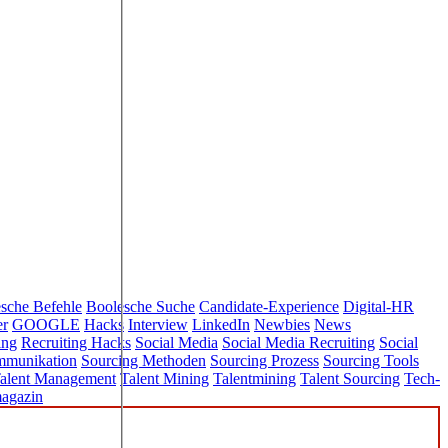
sche Befehle
Boolesche Suche
Candidate-Experience
Digital-HR
er
GOOGLE
Hacks
Interview
LinkedIn
Newbies
News
ing
Recruiting Hacks
Social Media
Social Media Recruiting
Social
mmunikation
Sourcing Methoden
Sourcing Prozess
Sourcing Tools
alent Management
Talent Mining
Talentmining
Talent Sourcing
Tech-
agazin