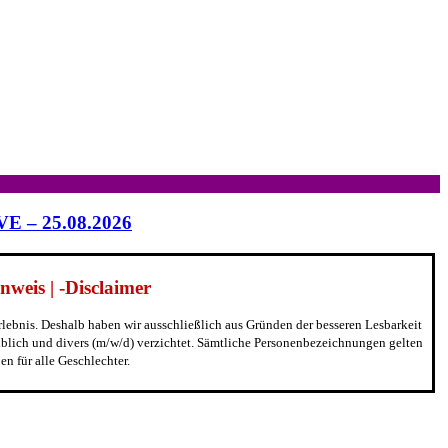
IVE – 25.08.2026
weis | -Disclaimer
erlebnis. Deshalb haben wir ausschließlich aus Gründen der besseren Lesbarkeit
blich und divers (m/w/d) verzichtet. Sämtliche Personenbezeichnungen gelten
n für alle Geschlechter.