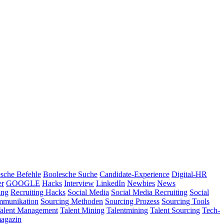
sche Befehle
Boolesche Suche
Candidate-Experience
Digital-HR
er
GOOGLE
Hacks
Interview
LinkedIn
Newbies
News
ing
Recruiting Hacks
Social Media
Social Media Recruiting
Social
mmunikation
Sourcing Methoden
Sourcing Prozess
Sourcing Tools
alent Management
Talent Mining
Talentmining
Talent Sourcing
Tech-
agazin