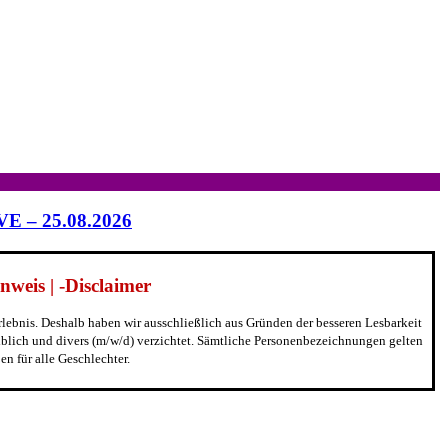
IVE – 25.08.2026
weis | -Disclaimer
erlebnis. Deshalb haben wir ausschließlich aus Gründen der besseren Lesbarkeit
blich und divers (m/w/d) verzichtet. Sämtliche Personenbezeichnungen gelten
n für alle Geschlechter.