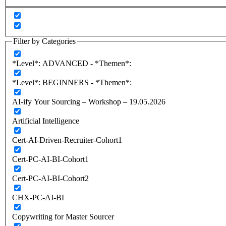
Filter by Categories
*Level*: ADVANCED - *Themen*:
*Level*: BEGINNERS - *Themen*:
AI-ify Your Sourcing – Workshop – 19.05.2026
Artificial Intelligence
Cert-AI-Driven-Recruiter-Cohort1
Cert-PC-AI-BI-Cohort1
Cert-PC-AI-BI-Cohort2
CHX-PC-AI-BI
Copywriting for Master Sourcer