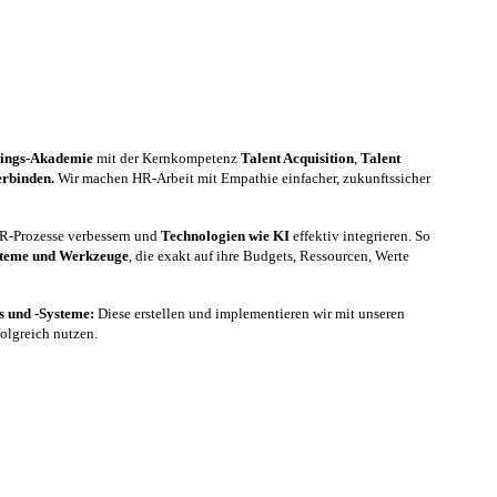
nings-Akademie
mit der Kernkompetenz
Talent Acquisition
,
Talent
erbinden.
Wir machen HR-Arbeit mit Empathie einfacher, zukunftssicher
 HR-Prozesse verbessern und
Technologien wie KI
effektiv integrieren. So
steme und Werkzeuge
, die exakt auf ihre Budgets, Ressourcen, Werte
es und -Systeme:
Diese erstellen und implementieren wir mit unseren
folgreich nutzen.