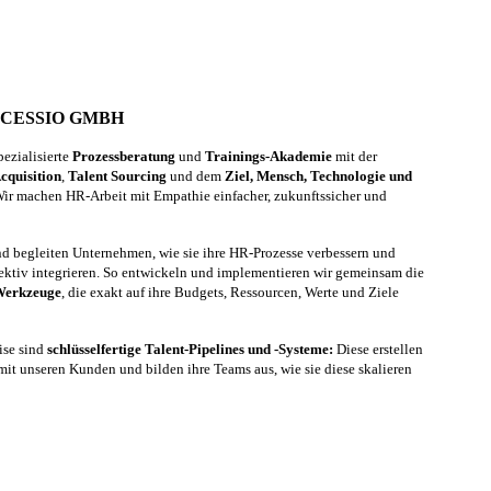
RCESSIO GMBH
ezialisierte
Prozessberatung
und
Trainings-Akademie
mit der
cquisition
,
Talent Sourcing
und dem
Ziel, Mensch, Technologie und
ir machen HR-Arbeit mit Empathie einfacher, zukunftssicher und
und begleiten Unternehmen, wie sie ihre HR-Prozesse verbessern und
ektiv integrieren. So entwickeln und implementieren wir gemeinsam die
 Werkzeuge
, die exakt auf ihre Budgets, Ressourcen, Werte und Ziele
ise sind
schlüsselfertige Talent-Pipelines und -Systeme:
Diese erstellen
it unseren Kunden und bilden ihre Teams aus, wie sie diese skalieren