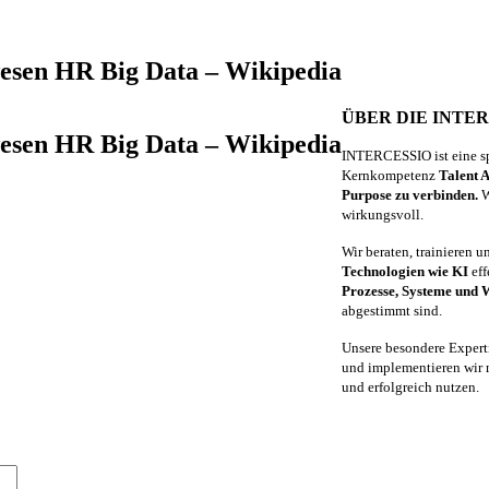
esen HR Big Data – Wikipedia
ÜBER DIE INTE
esen HR Big Data – Wikipedia
INTERCESSIO ist eine sp
Kernkompetenz
Talent A
Purpose zu verbinden.
W
wirkungsvoll.
Wir beraten, trainieren 
Technologien wie KI
eff
Prozesse, Systeme und
abgestimmt sind.
Unsere besondere Expert
und implementieren wir m
und erfolgreich nutzen.