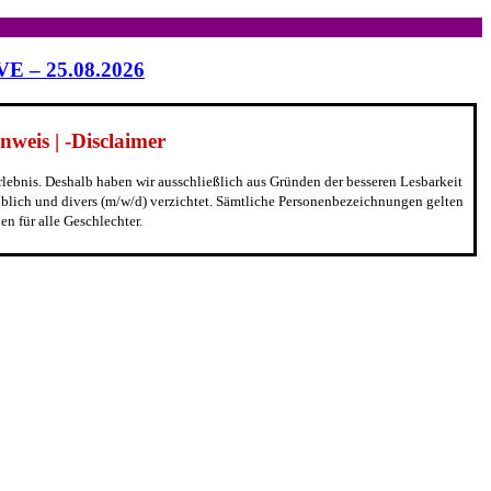
IVE – 25.08.2026
weis | -Disclaimer
erlebnis. Deshalb haben wir ausschließlich aus Gründen der besseren Lesbarkeit
blich und divers (m/w/d) verzichtet. Sämtliche Personenbezeichnungen gelten
n für alle Geschlechter.