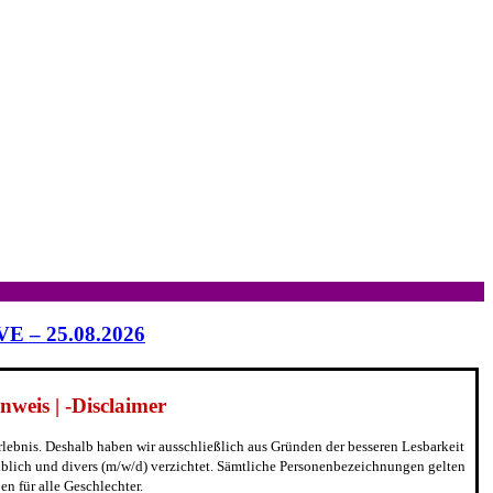
IVE – 25.08.2026
weis | -Disclaimer
erlebnis. Deshalb haben wir ausschließlich aus Gründen der besseren Lesbarkeit
blich und divers (m/w/d) verzichtet. Sämtliche Personenbezeichnungen gelten
n für alle Geschlechter.