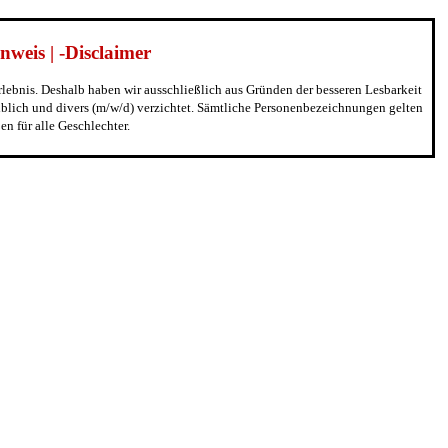
weis | -Disclaimer
erlebnis. Deshalb haben wir ausschließlich aus Gründen der besseren Lesbarkeit
blich und divers (m/w/d) verzichtet. Sämtliche Personenbezeichnungen gelten
n für alle Geschlechter.