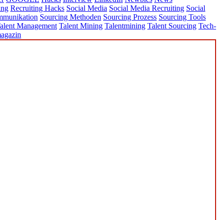
ing
Recruiting Hacks
Social Media
Social Media Recruiting
Social
mmunikation
Sourcing Methoden
Sourcing Prozess
Sourcing Tools
alent Management
Talent Mining
Talentmining
Talent Sourcing
Tech-
agazin