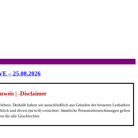
IVE – 25.08.2026
weis | -Disclaimer
erlebnis. Deshalb haben wir ausschließlich aus Gründen der besseren Lesbarkeit
blich und divers (m/w/d) verzichtet. Sämtliche Personenbezeichnungen gelten
n für alle Geschlechter.