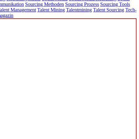
mmunikation
Sourcing Methoden
Sourcing Prozess
Sourcing Tools
alent Management
Talent Mining
Talentmining
Talent Sourcing
Tech-
agazin