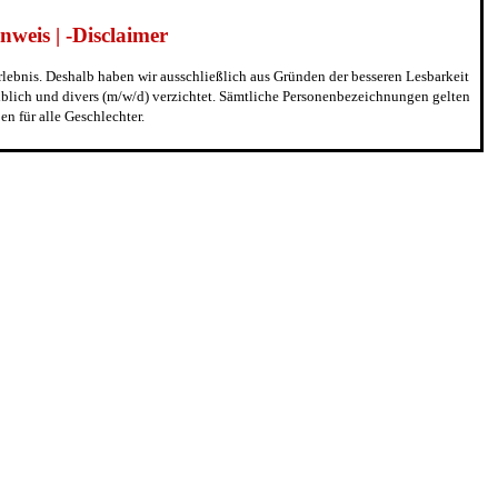
weis | -Disclaimer
erlebnis. Deshalb haben wir ausschließlich aus Gründen der besseren Lesbarkeit
blich und divers (m/w/d) verzichtet. Sämtliche Personenbezeichnungen gelten
n für alle Geschlechter.