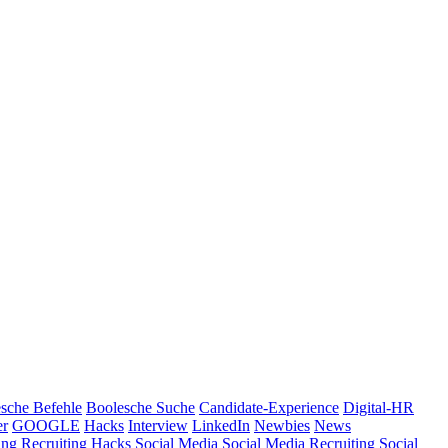
sche Befehle
Boolesche Suche
Candidate-Experience
Digital-HR
er
GOOGLE
Hacks
Interview
LinkedIn
Newbies
News
ing
Recruiting Hacks
Social Media
Social Media Recruiting
Social