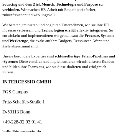
Sourcing
und dem
Ziel, Mensch, Technologie und Purpose zu
verbinden.
Wir machen HR-Arbeit mit Empathie einfacher,
zukunftssicher und wirkungsvoll.
Wir beraten, trainieren und begleiten Unternehmen, wie sie ihre HR-
Prozesse verbessern und
Technologien wie KI
effektiv integrieren. So
entwickeln und implementieren wir gemeinsam die
Prozesse, Systeme
und Werkzeuge
, die exakt auf ihre Budgets, Ressourcen, Werte und
Ziele abgestimmt sind.
Unsere besondere Expertise sind
schlüsselfertige Talent-Pipelines und
-Systeme:
Diese erstellen und implementieren wir mit unseren Kunden
und bilden ihre Teams aus, wie sie diese skalieren und erfolgreich
nutzen.
INTERCESSIO GMBH
FGS Campus
Fritz-Schäffer-Straße 1
D-53113 Bonn
+49-228-92 93 91 41
hallo@intercessio.de