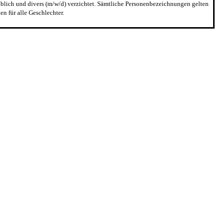
blich und divers (m/w/d) verzichtet. Sämtliche Personenbezeichnungen gelten
n für alle Geschlechter.