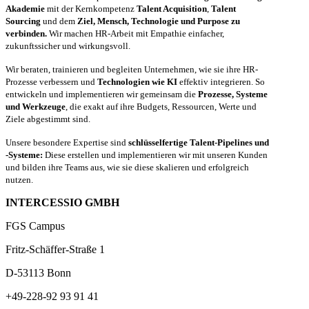
Akademie
mit der Kernkompetenz
Talent Acquisition
,
Talent
Sourcing
und dem
Ziel, Mensch, Technologie und Purpose zu
verbinden.
Wir machen HR-Arbeit mit Empathie einfacher,
zukunftssicher und wirkungsvoll.
Wir beraten, trainieren und begleiten Unternehmen, wie sie ihre HR-
Prozesse verbessern und
Technologien wie KI
effektiv integrieren. So
entwickeln und implementieren wir gemeinsam die
Prozesse, Systeme
und Werkzeuge
, die exakt auf ihre Budgets, Ressourcen, Werte und
Ziele abgestimmt sind.
Unsere besondere Expertise sind
schlüsselfertige Talent-Pipelines und
-Systeme:
Diese erstellen und implementieren wir mit unseren Kunden
und bilden ihre Teams aus, wie sie diese skalieren und erfolgreich
nutzen.
INTERCESSIO GMBH
FGS Campus
Fritz-Schäffer-Straße 1
D-53113 Bonn
+49-228-92 93 91 41