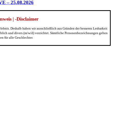
IVE – 25.08.2026
weis | -Disclaimer
erlebnis. Deshalb haben wir ausschließlich aus Gründen der besseren Lesbarkeit
blich und divers (m/w/d) verzichtet. Sämtliche Personenbezeichnungen gelten
n für alle Geschlechter.