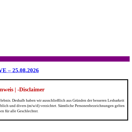
IVE – 25.08.2026
weis | -Disclaimer
erlebnis. Deshalb haben wir ausschließlich aus Gründen der besseren Lesbarkeit
blich und divers (m/w/d) verzichtet. Sämtliche Personenbezeichnungen gelten
n für alle Geschlechter.