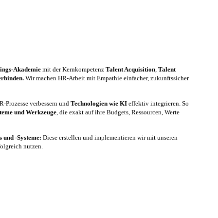
nings-Akademie
mit der Kernkompetenz
Talent Acquisition
,
Talent
erbinden.
Wir machen HR-Arbeit mit Empathie einfacher, zukunftssicher
 HR-Prozesse verbessern und
Technologien wie KI
effektiv integrieren. So
steme und Werkzeuge
, die exakt auf ihre Budgets, Ressourcen, Werte
es und -Systeme:
Diese erstellen und implementieren wir mit unseren
folgreich nutzen.