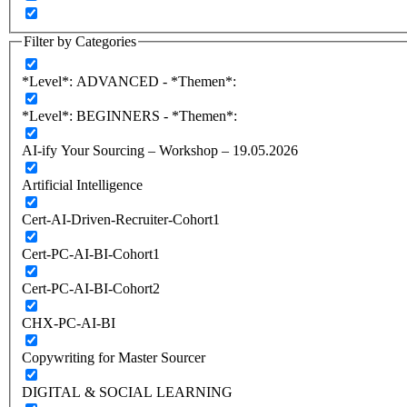
Filter by Categories
*Level*: ADVANCED - *Themen*:
*Level*: BEGINNERS - *Themen*:
AI-ify Your Sourcing – Workshop – 19.05.2026
Artificial Intelligence
Cert-AI-Driven-Recruiter-Cohort1
Cert-PC-AI-BI-Cohort1
Cert-PC-AI-BI-Cohort2
CHX-PC-AI-BI
Copywriting for Master Sourcer
DIGITAL & SOCIAL LEARNING