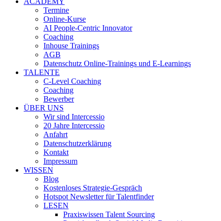
ACADEMY
Termine
Online-Kurse
AI People-Centric Innovator
Coaching
Inhouse Trainings
AGB
Datenschutz Online-Trainings und E-Learnings
TALENTE
C-Level Coaching
Coaching
Bewerber
ÜBER UNS
Wir sind Intercessio
20 Jahre Intercessio
Anfahrt
Datenschutzerklärung
Kontakt
Impressum
WISSEN
Blog
Kostenloses Strategie-Gespräch
Hotspot Newsletter für Talentfinder
LESEN
Praxiswissen Talent Sourcing