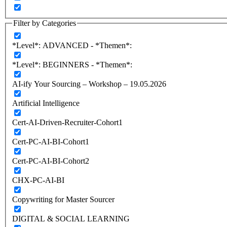
Filter by Categories
*Level*: ADVANCED - *Themen*:
*Level*: BEGINNERS - *Themen*:
AI-ify Your Sourcing – Workshop – 19.05.2026
Artificial Intelligence
Cert-AI-Driven-Recruiter-Cohort1
Cert-PC-AI-BI-Cohort1
Cert-PC-AI-BI-Cohort2
CHX-PC-AI-BI
Copywriting for Master Sourcer
DIGITAL & SOCIAL LEARNING