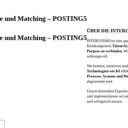
lyse und Matching – POSTING5
ÜBER DIE INTER
lyse und Matching – POSTING5
INTERCESSIO ist eine spez
Kernkompetenz
Talent Ac
Purpose zu verbinden.
Wir
wirkungsvoll.
Wir beraten, trainieren un
Technologien wie KI
effe
Prozesse, Systeme und W
abgestimmt sind.
Unsere besondere Expertis
und implementieren wir mi
und erfolgreich nutzen.