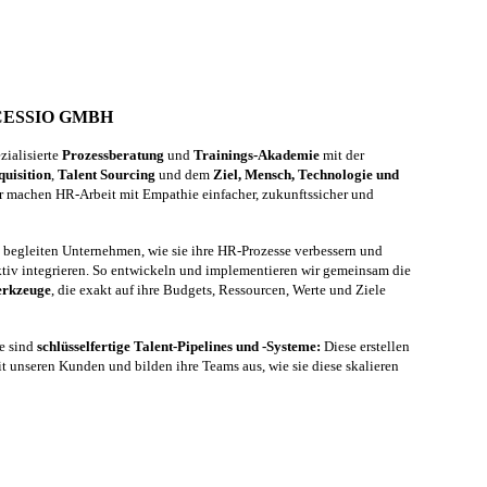
CESSIO GMBH
ialisierte
Prozessberatung
und
Trainings-Akademie
mit der
quisition
,
Talent Sourcing
und dem
Ziel, Mensch, Technologie und
 machen HR-Arbeit mit Empathie einfacher, zukunftssicher und
d begleiten Unternehmen, wie sie ihre HR-Prozesse verbessern und
ktiv integrieren. So entwickeln und implementieren wir gemeinsam die
erkzeuge
, die exakt auf ihre Budgets, Ressourcen, Werte und Ziele
e sind
schlüsselfertige Talent-Pipelines und -Systeme:
Diese erstellen
t unseren Kunden und bilden ihre Teams aus, wie sie diese skalieren