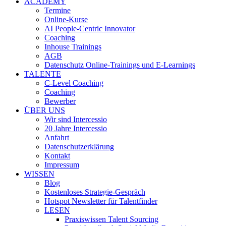
ACADEMY
Termine
Online-Kurse
AI People-Centric Innovator
Coaching
Inhouse Trainings
AGB
Datenschutz Online-Trainings und E-Learnings
TALENTE
C-Level Coaching
Coaching
Bewerber
ÜBER UNS
Wir sind Intercessio
20 Jahre Intercessio
Anfahrt
Datenschutzerklärung
Kontakt
Impressum
WISSEN
Blog
Kostenloses Strategie-Gespräch
Hotspot Newsletter für Talentfinder
LESEN
Praxiswissen Talent Sourcing