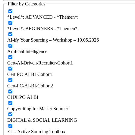
Filter by Categories
*Level*: ADVANCED - *Themen*:
*Level*: BEGINNERS - *Themen*:
AI-ify Your Sourcing – Workshop – 19.05.2026
Artificial Intelligence
Cert-AI-Driven-Recruiter-Cohort1
Cert-PC-AI-BI-Cohort1
Cert-PC-AI-BI-Cohort2
CHX-PC-AI-BI
Copywriting for Master Sourcer
DIGITAL & SOCIAL LEARNING
EL - Active Sourcing Toolbox