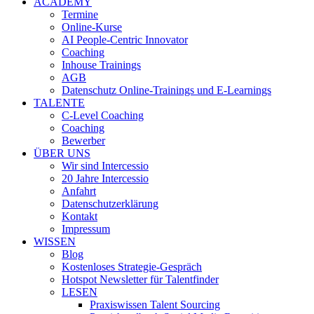
ACADEMY
Termine
Online-Kurse
AI People-Centric Innovator
Coaching
Inhouse Trainings
AGB
Datenschutz Online-Trainings und E-Learnings
TALENTE
C-Level Coaching
Coaching
Bewerber
ÜBER UNS
Wir sind Intercessio
20 Jahre Intercessio
Anfahrt
Datenschutzerklärung
Kontakt
Impressum
WISSEN
Blog
Kostenloses Strategie-Gespräch
Hotspot Newsletter für Talentfinder
LESEN
Praxiswissen Talent Sourcing