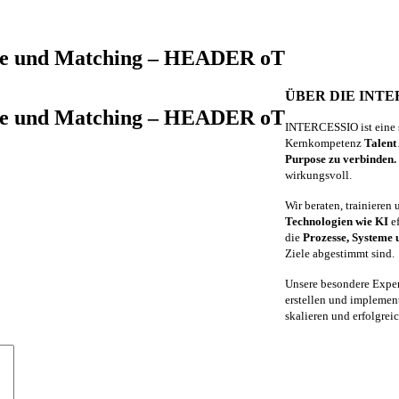
alyse und Matching – HEADER oT
ÜBER DIE INT
alyse und Matching – HEADER oT
INTERCESSIO ist eine s
Kernkompetenz
Talent
Purpose zu verbinden.
wirkungsvoll.
Wir beraten, trainieren
Technologien wie KI
ef
die
Prozesse, Systeme
Ziele abgestimmt sind.
Unsere besondere Exper
erstellen und implement
skalieren und erfolgrei