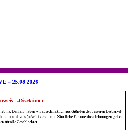
IVE – 25.08.2026
weis | -Disclaimer
erlebnis. Deshalb haben wir ausschließlich aus Gründen der besseren Lesbarkeit
blich und divers (m/w/d) verzichtet. Sämtliche Personenbezeichnungen gelten
n für alle Geschlechter.