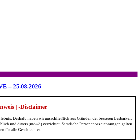
IVE – 25.08.2026
weis | -Disclaimer
erlebnis. Deshalb haben wir ausschließlich aus Gründen der besseren Lesbarkeit
blich und divers (m/w/d) verzichtet. Sämtliche Personenbezeichnungen gelten
n für alle Geschlechter.