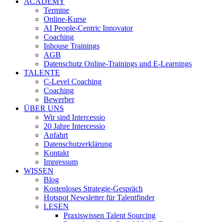
ACADEMY
Termine
Online-Kurse
AI People-Centric Innovator
Coaching
Inhouse Trainings
AGB
Datenschutz Online-Trainings und E-Learnings
TALENTE
C-Level Coaching
Coaching
Bewerber
ÜBER UNS
Wir sind Intercessio
20 Jahre Intercessio
Anfahrt
Datenschutzerklärung
Kontakt
Impressum
WISSEN
Blog
Kostenloses Strategie-Gespräch
Hotspot Newsletter für Talentfinder
LESEN
Praxiswissen Talent Sourcing