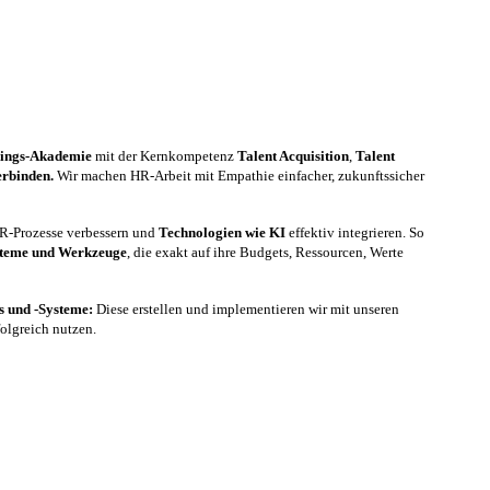
nings-Akademie
mit der Kernkompetenz
Talent Acquisition
,
Talent
erbinden.
Wir machen HR-Arbeit mit Empathie einfacher, zukunftssicher
 HR-Prozesse verbessern und
Technologien wie KI
effektiv integrieren. So
steme und Werkzeuge
, die exakt auf ihre Budgets, Ressourcen, Werte
es und -Systeme:
Diese erstellen und implementieren wir mit unseren
folgreich nutzen.