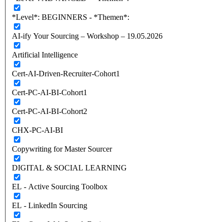
*Level*: BEGINNERS - *Themen*:
AI-ify Your Sourcing – Workshop – 19.05.2026
Artificial Intelligence
Cert-AI-Driven-Recruiter-Cohort1
Cert-PC-AI-BI-Cohort1
Cert-PC-AI-BI-Cohort2
CHX-PC-AI-BI
Copywriting for Master Sourcer
DIGITAL & SOCIAL LEARNING
EL - Active Sourcing Toolbox
EL - LinkedIn Sourcing