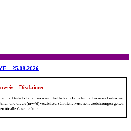
IVE – 25.08.2026
weis | -Disclaimer
erlebnis. Deshalb haben wir ausschließlich aus Gründen der besseren Lesbarkeit
blich und divers (m/w/d) verzichtet. Sämtliche Personenbezeichnungen gelten
n für alle Geschlechter.