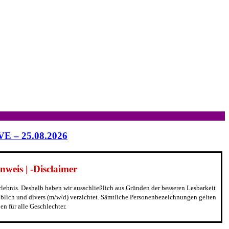
IVE – 25.08.2026
weis | -Disclaimer
erlebnis. Deshalb haben wir ausschließlich aus Gründen der besseren Lesbarkeit
blich und divers (m/w/d) verzichtet. Sämtliche Personenbezeichnungen gelten
n für alle Geschlechter.