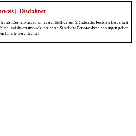
weis | -Disclaimer
erlebnis. Deshalb haben wir ausschließlich aus Gründen der besseren Lesbarkeit
blich und divers (m/w/d) verzichtet. Sämtliche Personenbezeichnungen gelten
n für alle Geschlechter.