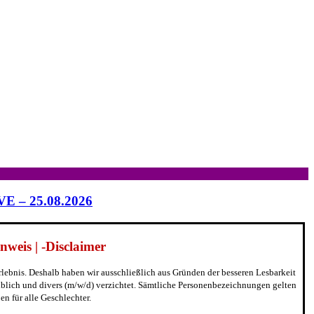
IVE – 25.08.2026
weis | -Disclaimer
erlebnis. Deshalb haben wir ausschließlich aus Gründen der besseren Lesbarkeit
blich und divers (m/w/d) verzichtet. Sämtliche Personenbezeichnungen gelten
n für alle Geschlechter.