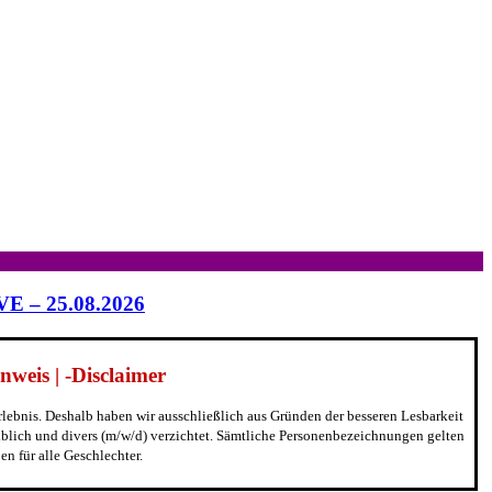
IVE – 25.08.2026
weis | -Disclaimer
erlebnis. Deshalb haben wir ausschließlich aus Gründen der besseren Lesbarkeit
blich und divers (m/w/d) verzichtet. Sämtliche Personenbezeichnungen gelten
n für alle Geschlechter.