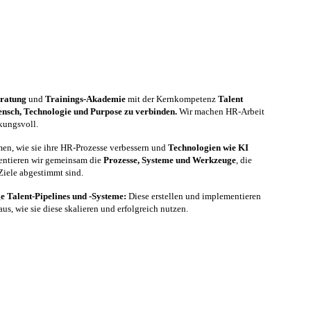
eratung
und
Trainings-Akademie
mit der Kernkompetenz
Talent
ensch, Technologie und Purpose zu verbinden.
Wir machen HR-Arbeit
kungsvoll.
men, wie sie ihre HR-Prozesse verbessern und
Technologien wie KI
mentieren wir gemeinsam die
Prozesse, Systeme und Werkzeuge
, die
Ziele abgestimmt sind.
ge Talent-Pipelines und -Systeme:
Diese erstellen und implementieren
s, wie sie diese skalieren und erfolgreich nutzen.