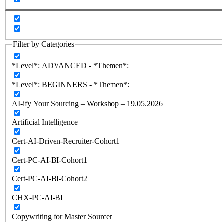
Filter by Categories
*Level*: ADVANCED - *Themen*:
*Level*: BEGINNERS - *Themen*:
AI-ify Your Sourcing – Workshop – 19.05.2026
Artificial Intelligence
Cert-AI-Driven-Recruiter-Cohort1
Cert-PC-AI-BI-Cohort1
Cert-PC-AI-BI-Cohort2
CHX-PC-AI-BI
Copywriting for Master Sourcer