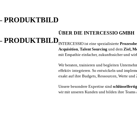
ess – PRODUKTBILD
ÜBER DIE INTERCESSIO GMBH
ess – PRODUKTBILD
INTERCESSIO ist eine spezialisierte
Prozessb
Acquisition
,
Talent Sourcing
und dem
Ziel, M
mit Empathie einfacher, zukunftssicher und wir
Wir beraten, trainieren und begleiten Unterneh
effektiv integrieren. So entwickeln und imple
exakt auf ihre Budgets, Ressourcen, Werte und 
Unsere besondere Expertise sind
schlüsselferti
wir mit unseren Kunden und bilden ihre Teams au