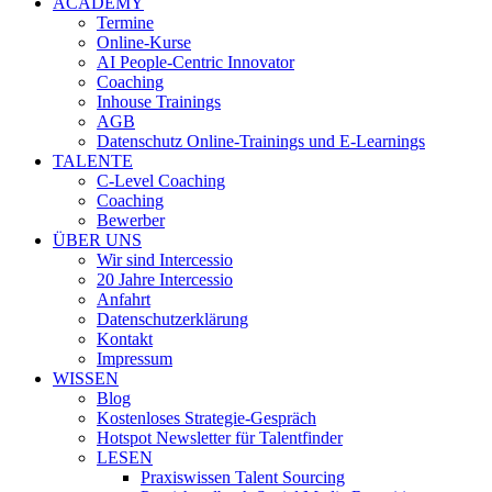
ACADEMY
Termine
Online-Kurse
AI People-Centric Innovator
Coaching
Inhouse Trainings
AGB
Datenschutz Online-Trainings und E-Learnings
TALENTE
C-Level Coaching
Coaching
Bewerber
ÜBER UNS
Wir sind Intercessio
20 Jahre Intercessio
Anfahrt
Datenschutzerklärung
Kontakt
Impressum
WISSEN
Blog
Kostenloses Strategie-Gespräch
Hotspot Newsletter für Talentfinder
LESEN
Praxiswissen Talent Sourcing