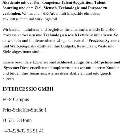
Akademie
mit der Kernkompetenz
Talent Acquisition
,
Talent
Sourcing
und dem
Ziel, Mensch, Technologie und Purpose zu
verbinden.
Wir machen HR-Arbeit mit Empathie einfacher,
zukunftssicher und wirkungsvoll.
Wir beraten, trainieren und begleiten Unternehmen, wie sie ihre HR-
Prozesse verbessern und
Technologien wie KI
effektiv integrieren. So
entwickeln und implementieren wir gemeinsam die
Prozesse, Systeme
und Werkzeuge
, die exakt auf ihre Budgets, Ressourcen, Werte und
Ziele abgestimmt sind.
Unsere besondere Expertise sind
schlüsselfertige Talent-Pipelines und
-Systeme:
Diese erstellen und implementieren wir mit unseren Kunden
und bilden ihre Teams aus, wie sie diese skalieren und erfolgreich
nutzen.
INTERCESSIO GMBH
FGS Campus
Fritz-Schäffer-Straße 1
D-53113 Bonn
+49-228-92 93 91 41