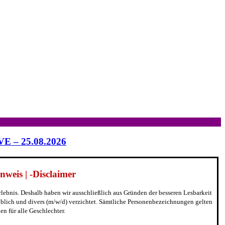
IVE – 25.08.2026
weis | -Disclaimer
erlebnis. Deshalb haben wir ausschließlich aus Gründen der besseren Lesbarkeit
blich und divers (m/w/d) verzichtet. Sämtliche Personenbezeichnungen gelten
n für alle Geschlechter.