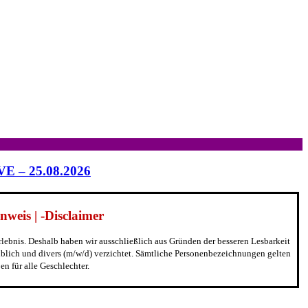
IVE – 25.08.2026
weis | -Disclaimer
erlebnis. Deshalb haben wir ausschließlich aus Gründen der besseren Lesbarkeit
blich und divers (m/w/d) verzichtet. Sämtliche Personenbezeichnungen gelten
n für alle Geschlechter.