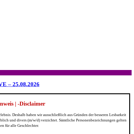
IVE – 25.08.2026
weis | -Disclaimer
erlebnis. Deshalb haben wir ausschließlich aus Gründen der besseren Lesbarkeit
blich und divers (m/w/d) verzichtet. Sämtliche Personenbezeichnungen gelten
n für alle Geschlechter.