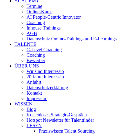
ACADEMY
Termine
Online-Kurse
AI People-Centric Innovator
Coaching
Inhouse Trainings
AGB
Datenschutz Online-Trainings und E-Learnings
TALENTE
C-Level Coaching
Coaching
Bewerber
ÜBER UNS
Wir sind Intercessio
20 Jahre Intercessio
Anfahrt
Datenschutzerklärung
Kontakt
Impressum
WISSEN
Blog
Kostenloses Strategie-Gespräch
Hotspot Newsletter für Talentfinder
LESEN
Praxiswissen Talent Sourcing