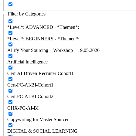
Filter by Categories
*Level*: ADVANCED - *Themen*:
*Level*: BEGINNERS - *Themen*:
AI-ify Your Sourcing – Workshop – 19.05.2026
Artificial Intelligence
Cert-AI-Driven-Recruiter-Cohort1
Cert-PC-AI-BI-Cohort1
Cert-PC-AI-BI-Cohort2
CHX-PC-AI-BI
Copywriting for Master Sourcer
DIGITAL & SOCIAL LEARNING