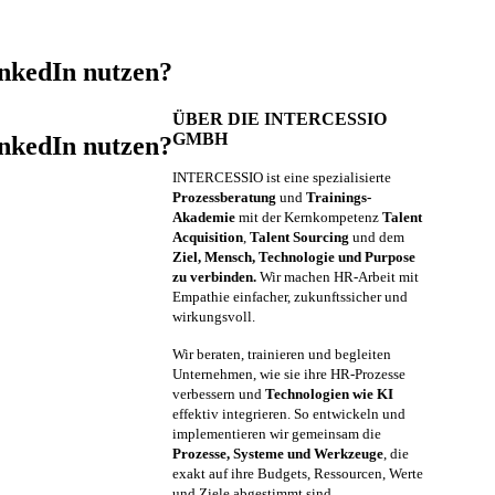
inkedIn nutzen?
ÜBER DIE INTERCESSIO
GMBH
inkedIn nutzen?
INTERCESSIO ist eine spezialisierte
Prozessberatung
und
Trainings-
Akademie
mit der Kernkompetenz
Talent
Acquisition
,
Talent Sourcing
und dem
Ziel, Mensch, Technologie und Purpose
zu verbinden.
Wir machen HR-Arbeit mit
Empathie einfacher, zukunftssicher und
wirkungsvoll.
Wir beraten, trainieren und begleiten
Unternehmen, wie sie ihre HR-Prozesse
verbessern und
Technologien wie KI
effektiv integrieren. So entwickeln und
implementieren wir gemeinsam die
Prozesse, Systeme und Werkzeuge
, die
exakt auf ihre Budgets, Ressourcen, Werte
und Ziele abgestimmt sind.