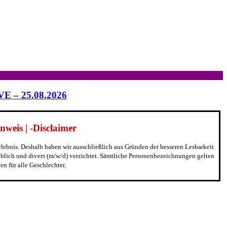
IVE – 25.08.2026
weis | -Disclaimer
erlebnis. Deshalb haben wir ausschließlich aus Gründen der besseren Lesbarkeit
blich und divers (m/w/d) verzichtet. Sämtliche Personenbezeichnungen gelten
n für alle Geschlechter.