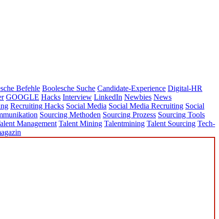
sche Befehle
Boolesche Suche
Candidate-Experience
Digital-HR
er
GOOGLE
Hacks
Interview
LinkedIn
Newbies
News
ing
Recruiting Hacks
Social Media
Social Media Recruiting
Social
mmunikation
Sourcing Methoden
Sourcing Prozess
Sourcing Tools
alent Management
Talent Mining
Talentmining
Talent Sourcing
Tech-
agazin