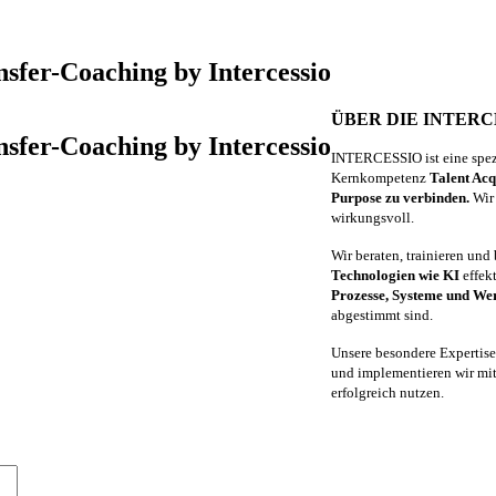
nsfer-Coaching by Intercessio
ÜBER DIE INTERC
nsfer-Coaching by Intercessio
INTERCESSIO ist eine spez
Kernkompetenz
Talent Acq
Purpose zu verbinden.
Wir 
wirkungsvoll.
Wir beraten, trainieren und
Technologien wie KI
effek
Prozesse, Systeme und We
abgestimmt sind.
Unsere besondere Expertis
und implementieren wir mit
erfolgreich nutzen.