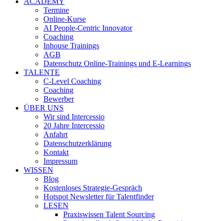
ACADEMY
Termine
Online-Kurse
AI People-Centric Innovator
Coaching
Inhouse Trainings
AGB
Datenschutz Online-Trainings und E-Learnings
TALENTE
C-Level Coaching
Coaching
Bewerber
ÜBER UNS
Wir sind Intercessio
20 Jahre Intercessio
Anfahrt
Datenschutzerklärung
Kontakt
Impressum
WISSEN
Blog
Kostenloses Strategie-Gespräch
Hotspot Newsletter für Talentfinder
LESEN
Praxiswissen Talent Sourcing