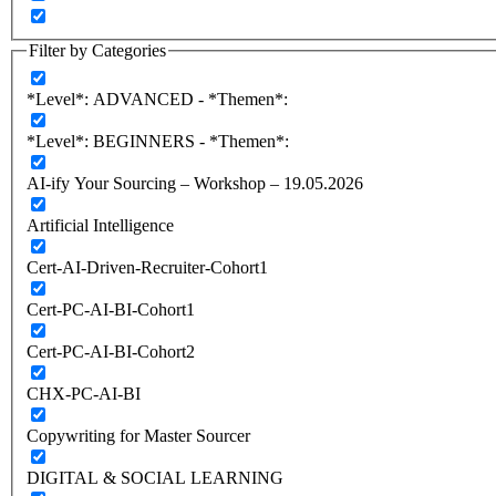
Filter by Categories
*Level*: ADVANCED - *Themen*:
*Level*: BEGINNERS - *Themen*:
AI-ify Your Sourcing – Workshop – 19.05.2026
Artificial Intelligence
Cert-AI-Driven-Recruiter-Cohort1
Cert-PC-AI-BI-Cohort1
Cert-PC-AI-BI-Cohort2
CHX-PC-AI-BI
Copywriting for Master Sourcer
DIGITAL & SOCIAL LEARNING