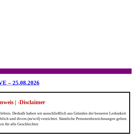
IVE – 25.08.2026
weis | -Disclaimer
erlebnis. Deshalb haben wir ausschließlich aus Gründen der besseren Lesbarkeit
blich und divers (m/w/d) verzichtet. Sämtliche Personenbezeichnungen gelten
n für alle Geschlechter.