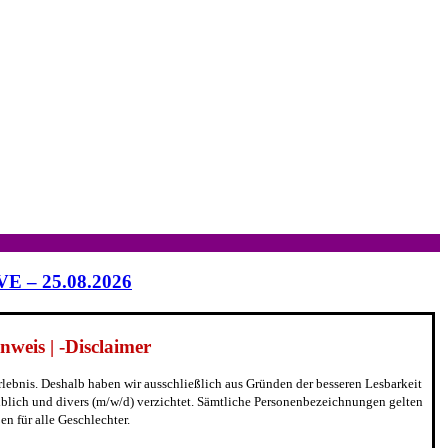
IVE – 25.08.2026
weis | -Disclaimer
erlebnis. Deshalb haben wir ausschließlich aus Gründen der besseren Lesbarkeit
blich und divers (m/w/d) verzichtet. Sämtliche Personenbezeichnungen gelten
n für alle Geschlechter.