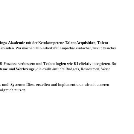
nings-Akademie
mit der Kernkompetenz
Talent Acquisition
,
Talent
erbinden.
Wir machen HR-Arbeit mit Empathie einfacher, zukunftssicher
 HR-Prozesse verbessern und
Technologien wie KI
effektiv integrieren. So
steme und Werkzeuge
, die exakt auf ihre Budgets, Ressourcen, Werte
es und -Systeme:
Diese erstellen und implementieren wir mit unseren
folgreich nutzen.