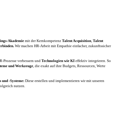
nings-Akademie
mit der Kernkompetenz
Talent Acquisition
,
Talent
erbinden.
Wir machen HR-Arbeit mit Empathie einfacher, zukunftssicher
 HR-Prozesse verbessern und
Technologien wie KI
effektiv integrieren. So
steme und Werkzeuge
, die exakt auf ihre Budgets, Ressourcen, Werte
es und -Systeme:
Diese erstellen und implementieren wir mit unseren
folgreich nutzen.