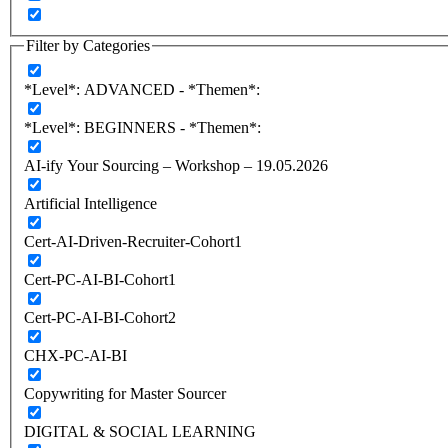
Filter by Categories
*Level*: ADVANCED - *Themen*:
*Level*: BEGINNERS - *Themen*:
AI-ify Your Sourcing – Workshop – 19.05.2026
Artificial Intelligence
Cert-AI-Driven-Recruiter-Cohort1
Cert-PC-AI-BI-Cohort1
Cert-PC-AI-BI-Cohort2
CHX-PC-AI-BI
Copywriting for Master Sourcer
DIGITAL & SOCIAL LEARNING